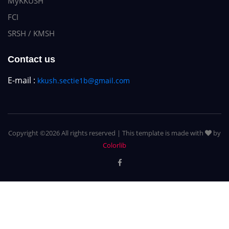
MyKKUSH
FCI
SRSH / KMSH
Contact us
E-mail :
kkush.sectie1b@gmail.com
Copyright ©
2026 All rights reserved | This template is made with
by
Colorlib