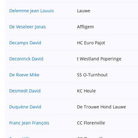
Delemme Jean Louuis
Lauwe
De Veseleer Jonas
Affligem
Decamps David
HC Euro Pajot
Deconinck David
t Westland Poperinge
De Roeve Mike
SS O-Turnhout
Desmedt David
KC Heule
Duquène David
De Trouwe Hond Lauwe
Franc Jean François
CC Florenville