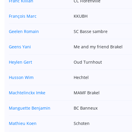
Franc Killian
CC Florenville
François Marc
KKUBH
Geelen Romain
SC Basse sambre
Geens Yani
Me and my friend Brakel
Heylen Gert
Oud Turnhout
Husson Wim
Hechtel
Machtelinckx Imke
MAMF Brakel
Manguette Benjamin
BC Banneux
Mathieu Koen
Schoten