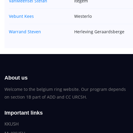
VanMeensel Stefan
Itegem
Vebunt Kees
Westerlo
Warrand Steven
Herleving Geraardsberge
About us
Welcome to the belgium ring website. Our program depends
on section 1B part of ADD and CC URCSH.
Important links
KKUSH